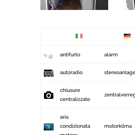
antifurto
alarm
autoradio
stereoanlag
chiusure
zentralverre
centralizzate
aria
condizionata
motorklima