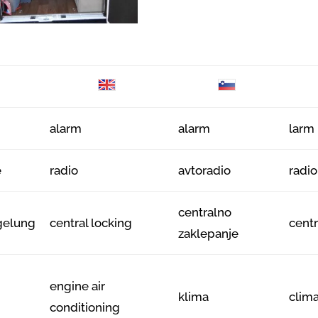
alarm
alarm
larm
e
radio
avtoradio
radio
centralno
gelung
central locking
centr
zaklepanje
engine air
klima
clim
conditioning