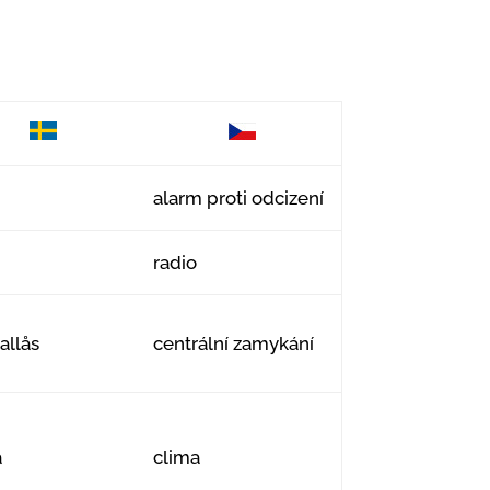
alarm proti odcizení
radio
allås
centrální zamykání
a
clima