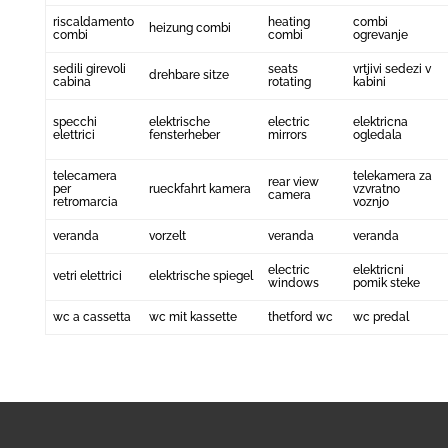
riscaldamento
heating
combi
heizung combi
combi
combi
ogrevanje
sedili girevoli
seats
vrtjivi sedezi v
drehbare sitze
cabina
rotating
kabini
specchi
elektrische
electric
elektricna
elettrici
fensterheber
mirrors
ogledala
telecamera
telekamera za
rear view
per
rueckfahrt kamera
vzvratno
camera
retromarcia
voznjo
veranda
vorzelt
veranda
veranda
electric
elektricni
vetri elettrici
elektrische spiegel
windows
pomik steke
wc a cassetta
wc mit kassette
thetford wc
wc predal