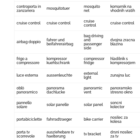
controporta in
mosquito
komarnik na
mosquitotuer
zanzariera
net
vhodnih vratih
cruise
cruise control
cruise control
cruise control
control
bag driving
fahrer und
and
dvojna zracna
airbag doppio
beifahrerairbag
passenger
blazina
side
frigo a
kompressor
compressor
hladilnik s
compressore
kuehlschrank
fridge
kompresorjem
external
luce esterna
aussenleuchte
zunajna luc
light
oblò
panorama
panoramic
panoramsko
panoramico
dachlucke
vent
stresno okno
pannello
soncni
solar panelle
solar panel
solare
kolector
nosilec za
portabiciclette
fahrradtraeger
bike carrier
kolesa
porta tv
ausziehebare tv
drsni nosilec
tv bracket
scorrevole
haelterung
za tv