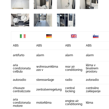
ABS
ABS
ABS
ABS
antifurto
alarm
alarm
alarm
aria
klima v
wohnraumklima
rear air
condizionata
bivalnem
220 v
conditioning
celliula
prostoru
autoradio
stereoanlage
radio
avtoradio
chiusure
central
centralno
zentralverregelung
centralizzate
locking
zaklepanje
aria
engine air
condizionata
motorklima
klima
conditioning
motore