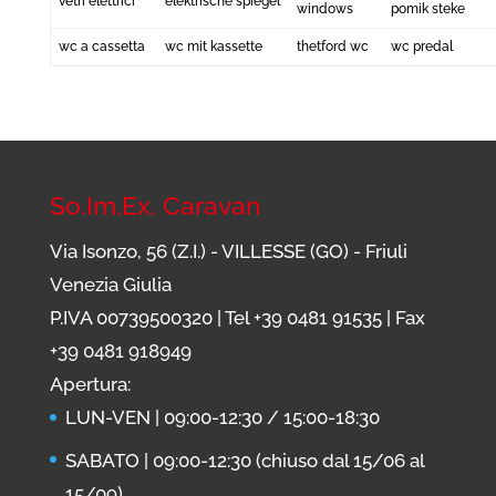
vetri elettrici
elektrische spiegel
windows
pomik steke
wc a cassetta
wc mit kassette
thetford wc
wc predal
So.Im.Ex. Caravan
Via Isonzo, 56 (Z.I.) - VILLESSE (GO) - Friuli
Venezia Giulia
P.IVA 00739500320 | Tel
+39 0481 91535
| Fax
+39 0481 918949
Apertura:
LUN-VEN | 09:00-12:30 / 15:00-18:30
SABATO | 09:00-12:30 (chiuso dal 15/06 al
15/09)