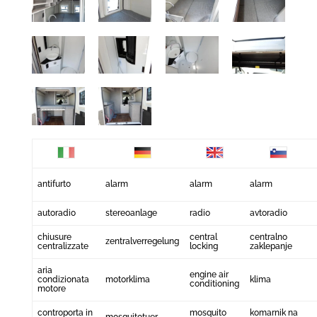
antifurto
alarm
alarm
alarm
autoradio
stereoanlage
radio
avtoradio
chiusure
central
centralno
zentralverregelung
centralizzate
locking
zaklepanje
aria
engine air
condizionata
motorklima
klima
conditioning
motore
controporta in
mosquito
komarnik na