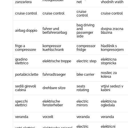
mosquitotuer
zanzariera
net
vhodnih vratih
cruise
cruise control
cruise control
cruise control
control
bag driving
fahrer und
and
dvojna zracna
airbag doppio
beifahrerairbag
passenger
blazina
side
frigo a
kompressor
compressor
hladilnik s
compressore
kuehlschrank
fridge
kompresorjem
gradino
elektricna
elektrische treppe
electric step
elettrico
stopnicka
nosilec za
portabiciclette
fahrradtraeger
bike carrier
kolesa
sedili girevoli
seats
vrtjivi sedezi v
drehbare sitze
cabina
rotating
kabini
specchi
elektrische
electric
elektricna
elettrici
fensterheber
mirrors
ogledala
veranda
vorzelt
veranda
veranda
electric
elektricni