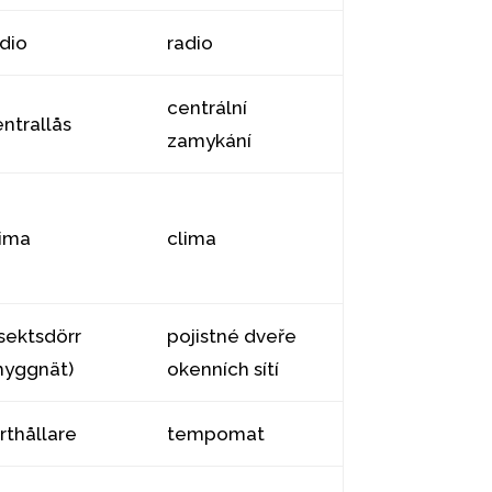
adio
radio
centrální
ntrallås
zamykání
lima
clima
sektsdörr
pojistné dveře
myggnät)
okenních sítí
rthållare
tempomat