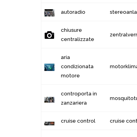
autoradio
stereoanl
chiusure
zentralver
centralizzate
aria
condizionata
motorklim
motore
controporta in
mosquitot
zanzariera
cruise control
cruise con