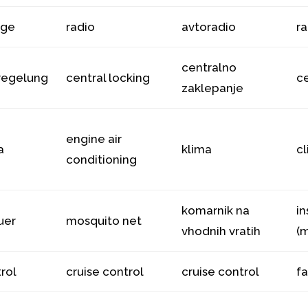
age
radio
avtoradio
r
centralno
regelung
central locking
ce
zaklepanje
engine air
a
klima
c
conditioning
komarnik na
in
uer
mosquito net
vhodnih vratih
(
trol
cruise control
cruise control
fa