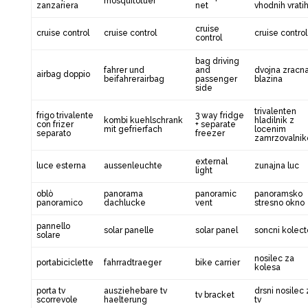
mosquitotuer
zanzariera
net
vhodnih vrati
cruise
cruise control
cruise control
cruise control
control
bag driving
fahrer und
and
dvojna zracn
airbag doppio
beifahrerairbag
passenger
blazina
side
trivalenten
frigo trivalente
3 way fridge
kombi kuehlschrank
hladilnik z
con frizer
+ separate
mit gefrierfach
locenim
separato
freezer
zamrzovalni
external
luce esterna
aussenleuchte
zunajna luc
light
oblò
panorama
panoramic
panoramsko
panoramico
dachlucke
vent
stresno okno
pannello
solar panelle
solar panel
soncni kolect
solare
nosilec za
portabiciclette
fahrradtraeger
bike carrier
kolesa
porta tv
ausziehebare tv
drsni nosilec 
tv bracket
scorrevole
haelterung
tv