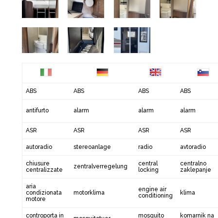
ABS
ABS
ABS
ABS
antifurto
alarm
alarm
alarm
ASR
ASR
ASR
ASR
autoradio
stereoanlage
radio
avtoradio
chiusure
central
centralno
zentralverregelung
centralizzate
locking
zaklepanje
aria
engine air
condizionata
motorklima
klima
conditioning
motore
controporta in
mosquito
komarnik na