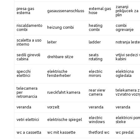
zananji
presa gas
external gas
gasaussenanschluss
prikljucek za
esterna
hose
plin
riscaldamento
heating
combi
heizung combi
combi
combi
ogrevanje
scaletta a uso
leiter
ladder
notranja lest
interno
sedili girevoli
seats
vrtjivi sedezi 
drehbare sitze
cabina
rotating
kabini
specchi
elektrische
electric
elektricna
elettrici
fensterheber
mirrors
ogledala
telecamera
rear view
telekamera z
per
rueckfahrt kamera
camera
vzvratno vozn
retromarcia
veranda
vorzelt
veranda
veranda
electric
elektricni po
vetri elettrici
elektrische spiegel
windows
steke
wc a cassetta
wc mit kassette
thetford wc
wc predal