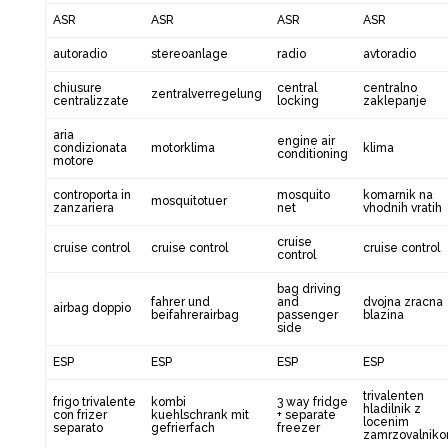
ASR
ASR
ASR
ASR
autoradio
stereoanlage
radio
avtoradio
chiusure
central
centralno
zentralverregelung
centralizzate
locking
zaklepanje
aria
engine air
condizionata
motorklima
klima
conditioning
motore
controporta in
mosquito
komarnik na
mosquitotuer
zanzariera
net
vhodnih vratih
cruise
cruise control
cruise control
cruise control
control
bag driving
fahrer und
and
dvojna zracna
airbag doppio
beifahrerairbag
passenger
blazina
side
ESP
ESP
ESP
ESP
trivalenten
frigo trivalente
kombi
3 way fridge
hladilnik z
con frizer
kuehlschrank mit
+ separate
locenim
separato
gefrierfach
freezer
zamrzovalnik