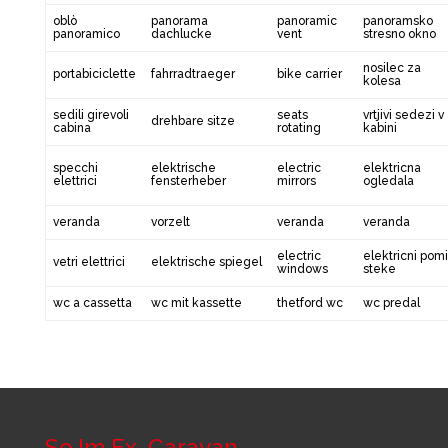
oblò
panorama
panoramic
panoramsko
panoramico
dachlucke
vent
stresno okno
nosilec za
portabiciclette
fahrradtraeger
bike carrier
kolesa
sedili girevoli
seats
vrtjivi sedezi v
drehbare sitze
cabina
rotating
kabini
specchi
elektrische
electric
elektricna
elettrici
fensterheber
mirrors
ogledala
veranda
vorzelt
veranda
veranda
electric
elektricni pom
vetri elettrici
elektrische spiegel
windows
steke
wc a cassetta
wc mit kassette
thetford wc
wc predal
So.Im.Ex. Caravan