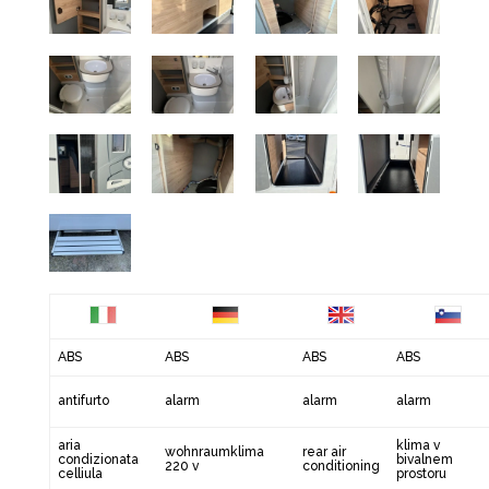
ABS
ABS
ABS
ABS
antifurto
alarm
alarm
alarm
aria
klima v
wohnraumklima
rear air
condizionata
bivalnem
220 v
conditioning
celliula
prostoru