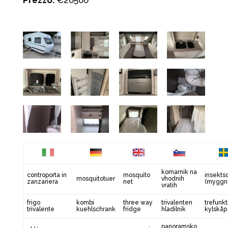
komarnik na
controporta in
mosquito
insekts
mosquitotuer
vhodnih
zanzariera
net
(myggnä
vratih
frigo
kombi
three way
trivalenten
trefunkt
trivalente
kuehlschrank
fridge
hladilnik
kylskåp
panoramsko