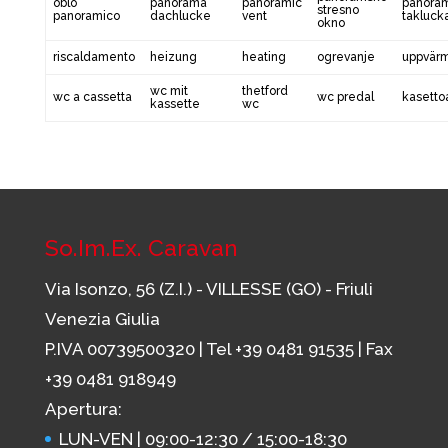
oblò
panorama
panoramic
panora
stresno
panoramico
dachlucke
vent
takluck
okno
riscaldamento
heizung
heating
ogrevanje
uppvär
wc mit
thetford
wc a cassetta
wc predal
kasettoa
kassette
wc
So.Im.Ex. Caravan
Via Isonzo, 56 (Z.I.) - VILLESSE (GO) - Friuli
Venezia Giulia
P.IVA 00739500320 | Tel
+39 0481 91535
| Fax
+39 0481 918949
Apertura:
LUN-VEN | 09:00-12:30 / 15:00-18:30