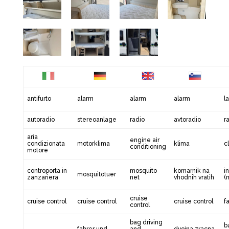
antifurto
alarm
alarm
alarm
l
autoradio
stereoanlage
radio
avtoradio
r
aria
engine air
condizionata
motorklima
klima
c
conditioning
motore
controporta in
mosquito
komarnik na
i
mosquitotuer
zanzariera
net
vhodnih vratih
(
cruise
cruise control
cruise control
cruise control
f
control
bag driving
b