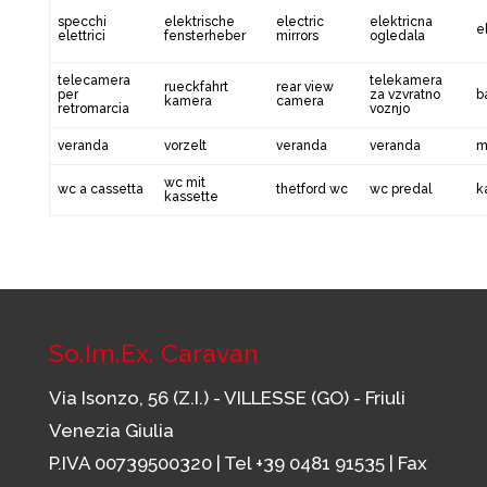
specchi
elektrische
electric
elektricna
e
elettrici
fensterheber
mirrors
ogledala
telecamera
telekamera
rueckfahrt
rear view
per
za vzvratno
b
kamera
camera
retromarcia
voznjo
veranda
vorzelt
veranda
veranda
m
wc mit
wc a cassetta
thetford wc
wc predal
k
kassette
So.Im.Ex. Caravan
Via Isonzo, 56 (Z.I.) - VILLESSE (GO) - Friuli
Venezia Giulia
P.IVA 00739500320 | Tel
+39 0481 91535
| Fax