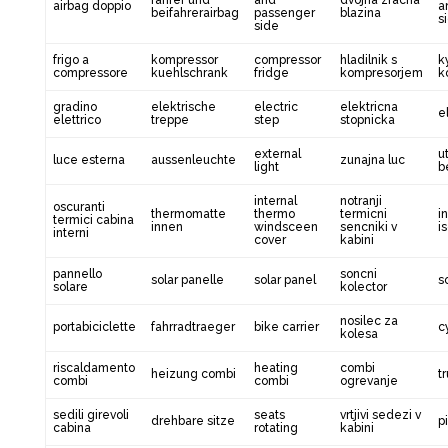
fahrer und
and
dvojna zracna
airbag doppio
a
beifahrerairbag
passenger
blazina
s
side
frigo a
kompressor
compressor
hladilnik s
k
compressore
kuehlschrank
fridge
kompresorjem
k
gradino
elektrische
electric
elektricna
e
elettrico
treppe
step
stopnicka
external
u
luce esterna
aussenleuchte
zunajna luc
light
b
internal
notranji
oscuranti
thermomatte
thermo
termicni
i
termici cabina
innen
windsceen
sencniki v
i
interni
cover
kabini
pannello
soncni
solar panelle
solar panel
s
solare
kolector
nosilec za
portabiciclette
fahrradtraeger
bike carrier
c
kolesa
riscaldamento
heating
combi
heizung combi
t
combi
combi
ogrevanje
sedili girevoli
seats
vrtjivi sedezi v
drehbare sitze
pi
cabina
rotating
kabini