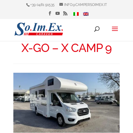
+39 0481 91535
INFO@CAMPERSOIMEX.IT
X-GO – X CAMP 9