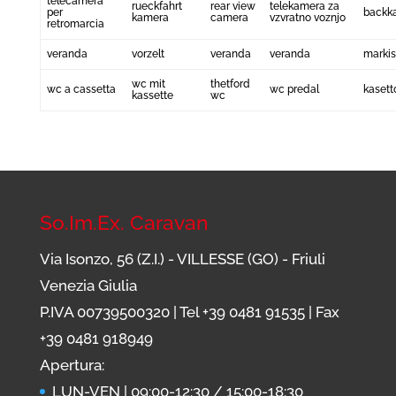
telecamera
rueckfahrt
rear view
telekamera za
per
backk
kamera
camera
vzvratno voznjo
retromarcia
veranda
vorzelt
veranda
veranda
markis
wc mit
thetford
wc a cassetta
wc predal
kasett
kassette
wc
So.Im.Ex. Caravan
Via Isonzo, 56 (Z.I.) - VILLESSE (GO) - Friuli
Venezia Giulia
P.IVA 00739500320 | Tel
+39 0481 91535
| Fax
+39 0481 918949
Apertura:
LUN-VEN | 09:00-12:30 / 15:00-18:30