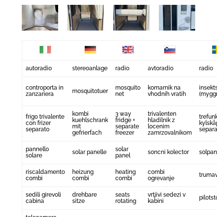
autoradio
stereoanlage
radio
avtoradio
radio
controporta in
mosquito
komarnik na
insekt
mosquitotuer
zanzariera
net
vhodnih vratih
(mygg
kombi
3 way
trivalenten
frigo trivalente
trefunk
kuehlschrank
fridge +
hladilnik z
con frizer
kylsk
mit
separate
locenim
separato
separa
gefrierfach
freezer
zamrzovalnikom
pannello
solar
solar panelle
soncni kolector
solpan
solare
panel
riscaldamento
heizung
heating
combi
truma
combi
combi
combi
ogrevanje
sedili girevoli
drehbare
seats
vrtjivi sedezi v
pilotst
cabina
sitze
rotating
kabini