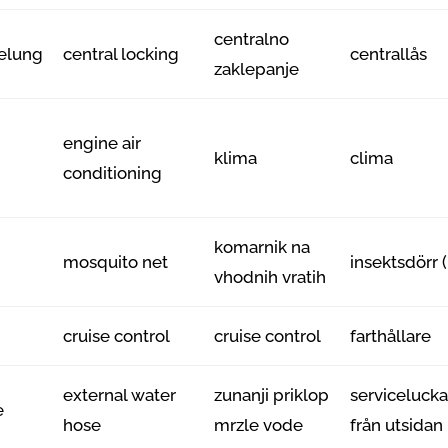
centralno
gelung
central locking
centrallås
zaklepanje
engine air
klima
clima
conditioning
komarnik na
mosquito net
insektsdörr
vhodnih vratih
cruise control
cruise control
farthållare
external water
zunanji priklop
serviceluck
e
hose
mrzle vode
från utsida