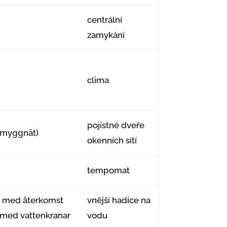
centrální
zamykání
clima
pojistné dveře
 (myggnät)
okenních sítí
tempomat
a med återkomst
vnější hadice na
n med vattenkranar
vodu