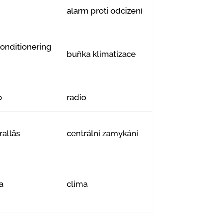
m
alarm proti odcizení
konditionering
buňka klimatizace
o
radio
rallås
centrální zamykání
a
clima