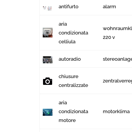
antifurto
alarm
aria
wohnraumkl
condizionata
220 v
celliula
autoradio
stereoanlag
chiusure
zentralverr
centralizzate
aria
condizionata
motorklima
motore