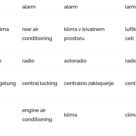
alarm
alarm
lar
ima
rear air
klima v bivalnem
luft
conditioning
prostoru
cell
e
radio
avtoradio
radi
egelung
central locking
centralno zaklepanje
cent
engine air
klima
clim
conditioning