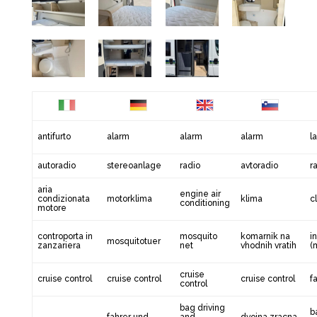
antifurto
alarm
alarm
alarm
l
autoradio
stereoanlage
radio
avtoradio
r
aria
engine air
condizionata
motorklima
klima
c
conditioning
motore
controporta in
mosquito
komarnik na
i
mosquitotuer
zanzariera
net
vhodnih vratih
(
cruise
cruise control
cruise control
cruise control
f
control
bag driving
b