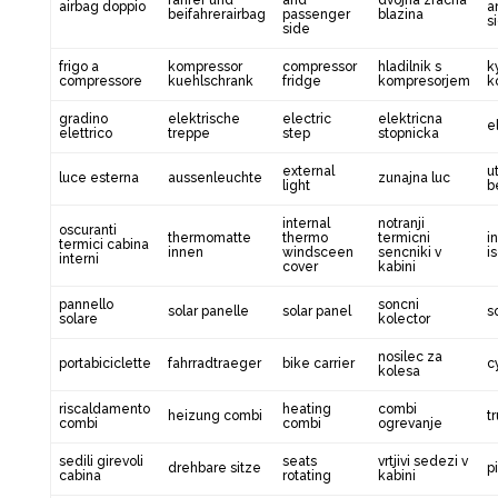
fahrer und
and
dvojna zracna
airbag doppio
a
beifahrerairbag
passenger
blazina
s
side
frigo a
kompressor
compressor
hladilnik s
k
compressore
kuehlschrank
fridge
kompresorjem
k
gradino
elektrische
electric
elektricna
e
elettrico
treppe
step
stopnicka
external
u
luce esterna
aussenleuchte
zunajna luc
light
b
internal
notranji
oscuranti
thermomatte
thermo
termicni
i
termici cabina
innen
windsceen
sencniki v
i
interni
cover
kabini
pannello
soncni
solar panelle
solar panel
s
solare
kolector
nosilec za
portabiciclette
fahrradtraeger
bike carrier
c
kolesa
riscaldamento
heating
combi
heizung combi
t
combi
combi
ogrevanje
sedili girevoli
seats
vrtjivi sedezi v
drehbare sitze
pi
cabina
rotating
kabini