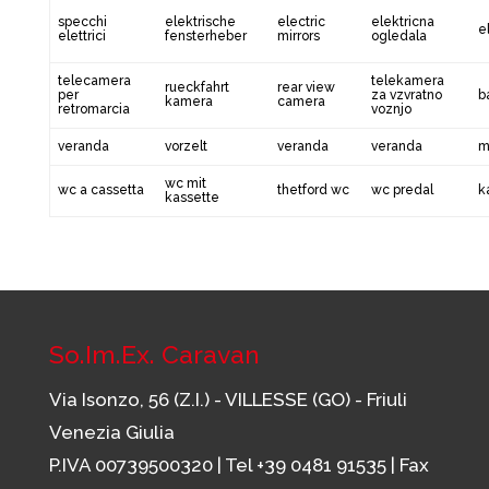
specchi
elektrische
electric
elektricna
e
elettrici
fensterheber
mirrors
ogledala
telecamera
telekamera
rueckfahrt
rear view
per
za vzvratno
b
kamera
camera
retromarcia
voznjo
veranda
vorzelt
veranda
veranda
m
wc mit
wc a cassetta
thetford wc
wc predal
k
kassette
So.Im.Ex. Caravan
Via Isonzo, 56 (Z.I.) - VILLESSE (GO) - Friuli
Venezia Giulia
P.IVA 00739500320 | Tel
+39 0481 91535
| Fax